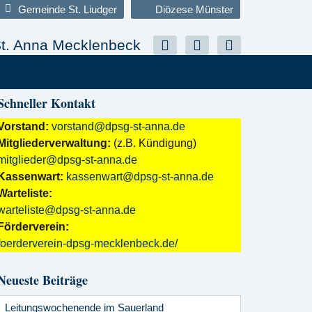
Gemeinde St. Liudger
Diözese Münster
t. Anna Mecklenbeck
Schneller Kontakt
Vorstand:
vorstand@dpsg-st-anna.de
Mitgliederverwaltung:
(z.B. Kündigung)
mitglieder@dpsg-st-anna.de
Kassenwart:
kassenwart@dpsg-st-anna.de
Warteliste:
warteliste@dpsg-st-anna.de
Förderverein:
foerderverein-dpsg-mecklenbeck.de/
Neueste Beiträge
Leitungswochenende im Sauerland