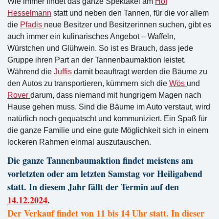
Wie immer findet das ganze Spektakel am
Hof
Hesselmann
statt und neben den Tannen, für die vor allem
die
Pfadis
neue Besitzer und Besitzerinnen suchen, gibt es
auch immer ein kulinarisches Angebot – Waffeln,
Würstchen und Glühwein. So ist es Brauch, dass jede
Gruppe ihren Part an der Tannenbaumaktion leistet.
Während die
Juffis
damit beauftragt werden die Bäume zu
den Autos zu transportieren, kümmern sich die
Wös
und
Rover
darum, dass niemand mit hungrigem Magen nach
Hause gehen muss. Sind die Bäume im Auto verstaut, wird
natürlich noch gequatscht und kommuniziert. Ein Spaß für
die ganze Familie und eine gute Möglichkeit sich in einem
lockeren Rahmen einmal auszutauschen.
Die ganze Tannenbaumaktion findet meistens am
vorletzten oder am letzten Samstag vor Heiligabend
statt. In diesem Jahr fällt der Termin auf den
14.12.2024
.
Der Verkauf findet von 11 bis 14 Uhr statt. In dieser