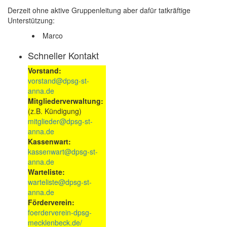
Derzeit ohne aktive Gruppenleitung aber dafür tatkräftige
Unterstützung:
Marco
Schneller Kontakt
Vorstand:
vorstand@dpsg-st-
anna.de
Mitgliederverwaltung:
(z.B. Kündigung)
mitglieder@dpsg-st-
anna.de
Kassenwart:
kassenwart@dpsg-st-
anna.de
Warteliste:
warteliste@dpsg-st-
anna.de
Förderverein:
foerderverein-dpsg-
mecklenbeck.de/