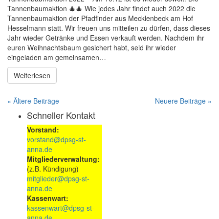
Tannenbaumaktion 🎄🎄 Wie jedes Jahr findet auch 2022 die
Tannenbaumaktion der Pfadfinder aus Mecklenbeck am Hof
Hesselmann statt. Wir freuen uns mitteilen zu dürfen, dass dieses
Jahr wieder Getränke und Essen verkauft werden. Nachdem ihr
euren Weihnachtsbaum gesichert habt, seid ihr wieder
eingeladen am gemeinsamen…
Weiterlesen
« Ältere Beiträge
Neuere Beiträge »
Schneller Kontakt
Vorstand:
vorstand@dpsg-st-
anna.de
Mitgliederverwaltung:
(z.B. Kündigung)
mitglieder@dpsg-st-
anna.de
Kassenwart:
kassenwart@dpsg-st-
anna.de