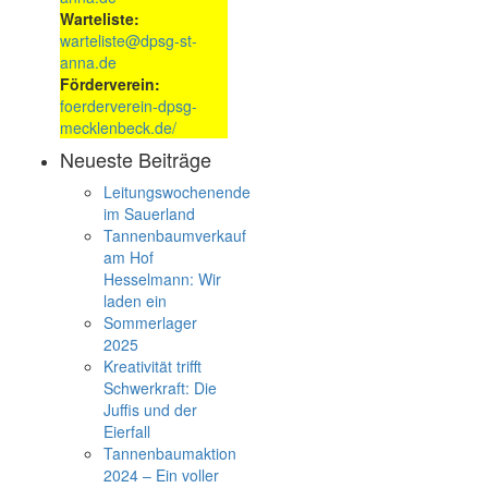
Warteliste:
warteliste@dpsg-st-
anna.de
Förderverein:
foerderverein-dpsg-
mecklenbeck.de/
Neueste Beiträge
Leitungswochenende
im Sauerland
Tannenbaumverkauf
am Hof
Hesselmann: Wir
laden ein
Sommerlager
2025
Kreativität trifft
Schwerkraft: Die
Juffis und der
Eierfall
Tannenbaumaktion
2024 – Ein voller